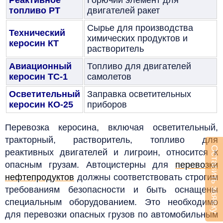
топливо РТ
двигателей ракет
Сырье для производства
Технический
химических продуктов и
керосин КТ
растворитель
Авиационный
Топливо для двигателей
керосин ТС-1
самолетов
Осветительный
Заправка осветительных
керосин КО-25
приборов
Перевозка керосина, включая осветительный,
тракторный, растворитель, топливо для
Оставить заявку
реактивных двигателей и лигроин, относится к
опасным грузам. Автоцистерны для
перевозки
нефтепродуктов
должны соответствовать строгим
требованиям безопасности и быть оснащены
специальным оборудованием. Это необходимо
для перевозки опасных грузов по автомобильным