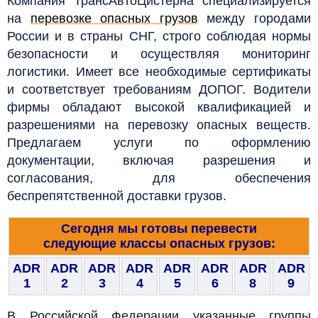
Компания "ТрансАвтоЦистерна" специализируется
на
перевозке опасных грузов
между городами
России и в страны СНГ, строго соблюдая нормы
безопасности и осуществляя мониторинг
логистики. Имеет все необходимые сертификаты
и соответствует требованиям ДОПОГ. Водители
фирмы обладают высокой квалификацией и
разрешениями на перевозку опасных веществ.
Предлагаем услуги по оформлению
документации, включая разрешения и
согласования, для обеспечения
беспрепятственной доставки грузов.
Сегодня мы готовы перевести
следующие
классы опасных грузов
:
ADR
ADR
ADR
ADR
ADR
ADR
ADR
ADR
1
2
3
4
5
6
8
9
В Российской Федерации указанные группы