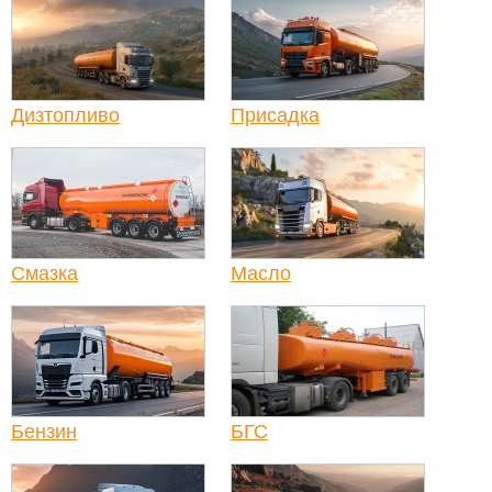
Дизтопливо
Присадка
Смазка
Масло
Бензин
БГС