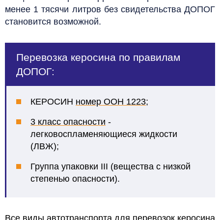
менее 1 тясячи литров без свидетельства ДОПОГ
становится возможной.
Перевозка керосина по правилам
ДОПОГ:
КЕРОСИН
номер ООН 1223
;
3 класс опасности
-
легковоспламеняющиеся жидкости
(ЛВЖ);
Группа упаковки III
(
вещества с низкой
степенью опасности).
Все
виды автотранспорта
для перевозок керосина