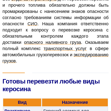
и прочего топлива обязательно должны быть
промаркированы с нанесением знаков опасности
согласно требованиям системы информации об
опасности
СИО
. Наша
компания ответственно
подходит к вопросу о перевозке керосина с
обязательным контролем каждого этапа
доставки
опасного наливного груза
.
Оказываем
полный комплекс
транспортных услуг
в сфере
автомобильных грузоперевозок и
экспедированию
грузов
.
Готовы перевезти любые виды
керосина
Вид
Назначение
Реактивное
Горючий элемент для