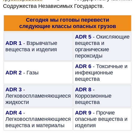
Содружества Независимых Государств.
Сегодня мы готовы перевести
следующие
классы опасных грузов
ADR 5
- Окисляющие
ADR 1
- Взрывчатые
вещества и
вещества и изделия
органические
пероксиды
ADR 6
- Токсичные и
ADR 2
- Газы
инфекционные
вещества
ADR 3
-
ADR 8
-
Легковоспламеняющиеся
Коррозионные
жидкости
вещества
ADR 4
-
ADR 9
- Прочие
Легковоспламеняющиеся
опасные вещества и
вещества и материалы
изделия