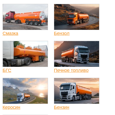
Смазка
Бензол
БГС
Печное топливо
Керосин
Бензин