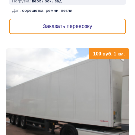
Погрузка:
верх / бок / зад
Доп:
обрешетка, ремни, петли
Заказать перевозку
100
руб.
1 км.