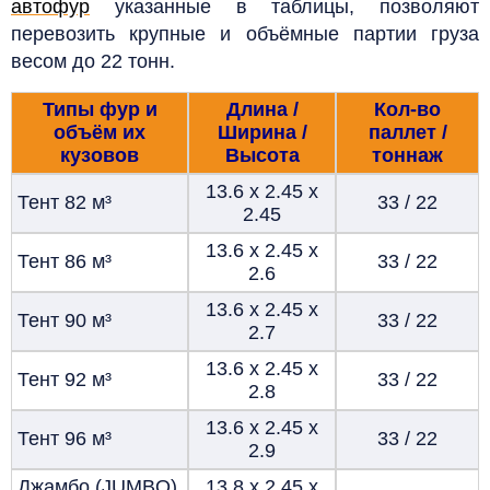
автофур
указанные в таблицы, позволяют
перевозить крупные и объёмные партии груза
весом до 22 тонн.
Типы фур и
Длина /
Кол-во
объём их
Ширина /
паллет /
кузовов
Высота
тоннаж
13.6 х 2.45 х
Тент 82
м³
33 / 22
2.45
13.6 х 2.45 х
Тент 86
м³
33 / 22
2.6
13.6 х 2.45 х
Тент 90
м³
33 / 22
2.7
13.6 х 2.45 х
Тент 92
м³
33 / 22
2.8
13.6 х 2.45 х
Тент 96
м³
33 / 22
2.9
Джамбо (JUMBO)
13.8 х 2.45 х