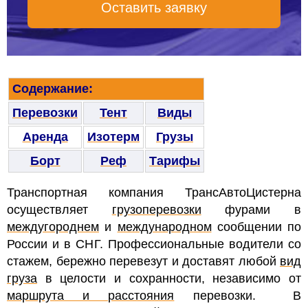
Оставить заявку
Содержание:
Перевозки
Тент
Виды
Аренда
Изотерм
Грузы
Борт
Реф
Тарифы
Транспортная компания ТрансАвтоЦистерна
осуществляет
грузоперевозки
фурами
в
междугороднем
и
международном
сообщении по
России и в СНГ. Профессиональные водители со
стажем, бережно перевезут и доставят любой
вид
груза
в целости и сохранности, независимо от
маршрута и расстояния
перевозки.
В