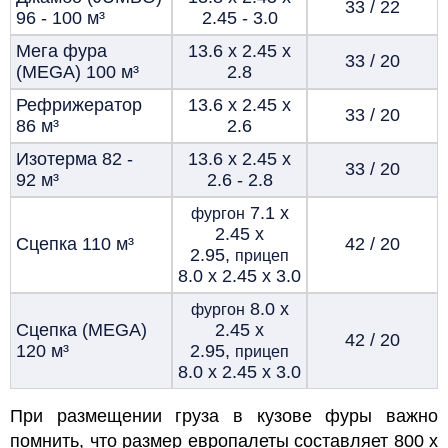
33 / 22
96 - 100
м³
2.45 - 3.0
Мега фура
13.6 х 2.45 х
33 / 20
(MEGA) 100
м³
2.8
Рефрижератор
13.6 х 2.45 х
33 / 20
86
м³
2.6
Изотерма 82 -
13.6 х 2.45 х
33 / 20
92
м³
2.6 - 2.8
7.1 х
фургон
2.45 х
Сцепка 110
м³
42 / 20
2.95,
прицеп
8.0 х 2.45 х 3.0
8.0 х
фургон
Сцепка (MEGA)
2.45 х
42 / 20
120
м³
2.95,
прицеп
8.0 х 2.45 х 3.0
При размещении груза в кузове фуры важно
помнить, что
размер европалеты
составляет 800 х