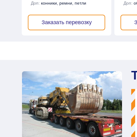
Доп:
конники, ремни, петли
Доп:
о
Заказать перевозку
З