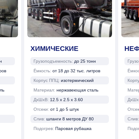
ХИМИЧЕСКИЕ
НЕФ
н
Грузоподъемность:
до 25 тонн
Груз
ров
Ёмкость:
от 18 до 32 тыс. литров
Ёмко
Корпус ППЦ:
изотермический
Корп
ль
Материал:
нержавеющая сталь
Мате
ДхШхВ:
12.5 х 2.5 х 3.60
ДхШх
Отсеки:
от 1 до 5 штук
Отсе
Слив:
шланги 8 метров ДУ 80
Слив
Подогрев:
Паровая рубашка
Подо