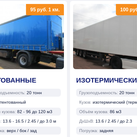
95
руб.
1 км.
100
ру
ТОВАННЫЕ
ИЗОТЕРМИЧЕСКИ
подъемность:
20 тонн
Грузоподъемность:
20 тонн
тентованный
Кузов:
изотермический (тер
 кузова:
82 - 96 до 120 м3
Объём кузова:
86 м3
В:
13.6 - 16.5 / 2.45 / до 3.0 м
ДхШхВ:
13.6 / 2.45 / до 2.3
ка:
верх / бок / зад
Погрузка:
задняя