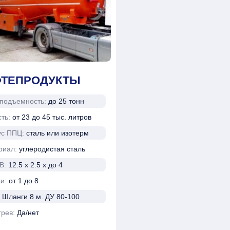
ТЕПРОДУКТЫ
оподъемность:
до 25 тонн
сть:
от 23 до 45 тыс. литров
ус ППЦ:
сталь или изотерм
риал:
углеродистая сталь
В:
12.5 х 2.5 х до 4
ки:
от 1 до 8
:
Шланги 8 м. ДУ 80-100
грев:
Да/нет