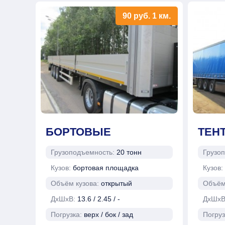
90
руб.
1 км.
БОРТОВЫЕ
ТЕН
Грузоподъемность:
20 тонн
Грузо
Кузов:
бортовая площадка
Кузов:
Объём кузова:
открытый
Объём
ДхШхВ:
13.6 / 2.45 / -
ДхШх
Погрузка:
верх / бок / зад
Погруз