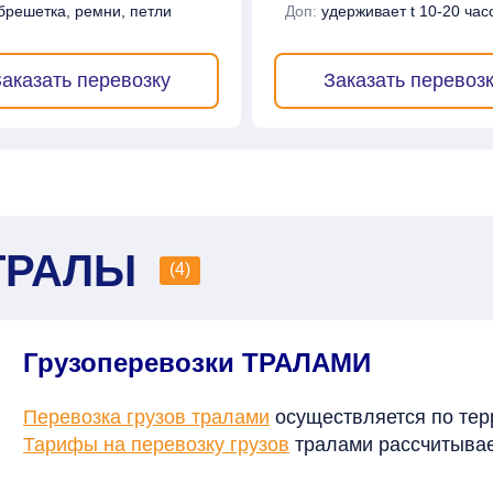
брешетка, ремни, петли
Доп:
удерживает t 10-20 час
аказать перевозку
Заказать перевоз
ТРАЛЫ
(4)
Грузоперевозки ТРАЛАМИ
Перевозка грузов тралами
осуществляется по тер
Тарифы на перевозку грузов
тралами рассчитывает