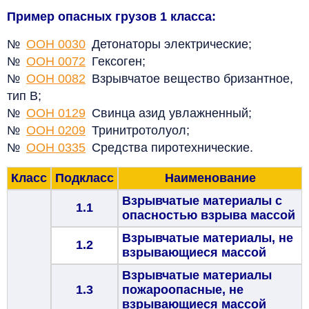
Пример опасных грузов 1 класса:
№
ООН 0030
Детонаторы электрические;
№
ООН 0072
Гексоген;
№
ООН 0082
Взрывчатое вещество бризантное,
тип В;
№
ООН 0129
Свинца азид увлажненный;
№
ООН 0209
Тринитротолуол;
№
ООН 0335
Средства пиротехнические.
Класс
Подкласс
Наименование
Взрывчатые материалы с
1.1
опасностью взрыва массой
Взрывчатые материалы, не
1.2
взрывающиеся массой
Взрывчатые материалы
1.3
пожароопасные, не
взрывающиеся массой