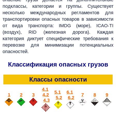
подклассы, категории и группы. Существует
несколько международных регламентов для
транспортировки опасных товаров в зависимости
от вида транспорта: IMDG (море), ICAO-TI
(воздух), RID (железная дорога). Каждая
категория диктует специфические требования к
перевозке для минимизации потенциальных
опасностей.
Классификация опасных грузов
Классы опасности
4.1
5.1
6.1
1
2
3
4.2
7
8
9
5.2
6.2
4.3