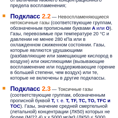
от величины нижнего концентрационного
предела воспламенения;
Подкласс
2.2
—
Невоспламеняющиеся
нетоксичные газы
(соответствующие группам,
обозначенным прописными буквами
A
или
O
).
Г
азы, перевозимые при температуре 20 °С и
давлении не менее 280 кПа или в
охлажденном сжиженном состоянии. Газы,
которые являются удушающими
(разбавляющие или замещающие кислород в
воздухе) или окисляющими (вызывающие
воспламенение или поддерживающие горение
в большей степени, чем воздух) или те,
которые не включены в другие подклассы.
Подкласс
2.3
—
Токсичные газы
(соответствующие группам, обозначенным
прописной буквой
T,
т. е.
T, TF, TC, TO, TFC и
TOC
). Г
азы, значение средней смертельной
(летальной) концентрации (ЛК
50
) которых не
более (М/22,4) х х 5000 мг/м
3
(ЛК
50
< 5000