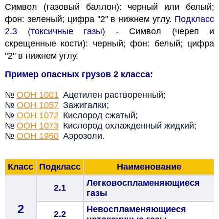
Символ (газовый баллон): черный или белый;
фон: зеленый; цифра "2" в нижнем углу.
Подкласс
2.3
(
токсичные газы)
-
Символ (череп и
скрещенные кости): черный; фон: белый; цифра
"2" в нижнем углу.
Пример опасных грузов 2 класса:
№
ООН 1001
Ацетилен растворенный;
№
ООН 1057
Зажигалки;
№
ООН 1072
Кислород сжатый;
№
ООН 1073
Кислород охлажденный жидкий;
№
ООН 1950
Аэрозоли.
Класс
Подкласс
Наименование
Легковоспламеняющиеся
2.1
газы
2
Невоспламеняющиеся
2.2