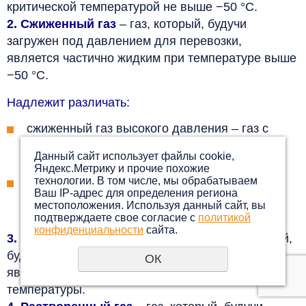
критической
температурой не выше −50 °С.
2. Сжиженный газ
– газ, который, будучи
загружен под давлением для перевозки,
является
частично жидким при температуре выше
−50 °С.
Надлежит различать:
сжиженный газ высокого давления – газ с
критической температурой выше −50 ºС и
Данный сайт использует файлы cookie,
не
выше +65 ºС; и
Яндекс.Метрику и прочие похожие
технологии. В том числе, мы обрабатываем
сжиженный газ низкого давления – газ с
Ваш IP-адрес для определения региона
критической температурой выше +65 ºС;
местоположения. Используя данный сайт, вы
подтверждаете свое согласие с
политикой
конфиденциальности
сайта.
3. Охлажденный сжиженный газ
– газ, который,
будучи загружен под давлением для
перевозки,
ОК
является частично жидким из-за его низкой
температуры.