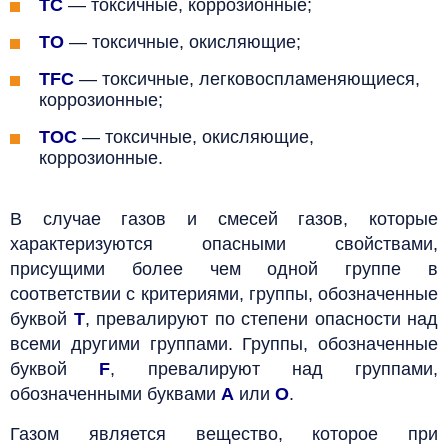
TC
— токсичные, коррозионные;
TO
— токсичные, окисляющие;
TFC
— токсичные, легковоспламеняющиеся,
коррозионные;
TOC
— токсичные, окисляющие,
коррозионные.
В случае газов и смесей газов, которые
характеризуются опасными свойствами,
присущими более чем одной группе в
соответствии с критериями, группы, обозначенные
буквой
T
, превалируют по степени опасности над
всеми другими группами. Группы, обозначенные
буквой
F
, превалируют над группами,
обозначенными буквами
A
или
O
.
Газом является вещество, которое при