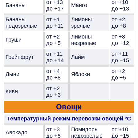
от +13
от +10
Бананы
Манго
до +17
до +13
Бананы
от +1
Лимоны
от +2
недозрелые
до +11
зрелые
до +8
от +2
Лимоны
от +8
Груши
до +5
незрелые
до +12
от +11
от +11
Грейпфрут
Лайм
до +14
до +15
от +4
от +2
Дыни
Яблоки
до +8
до +5
от +2
Киви
до +3
Овощи
Температурный режим перевозки овощей
°C
от +3
Помидоры
от +10
Авокадо
до +5
недозрелые
до +15