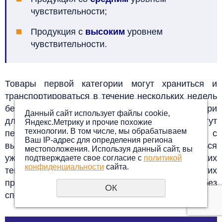
чувствительности;
Продукция с
высоким
уровнем
чувствительности.
Товары первой категории могут храниться и
транспортироваться в течение нескольких недель
без серьёзных повреждений. Однако при
Данный сайт использует файлы cookie,
длительном воздействии холода они могут
Яндекс.Метрику и прочие похожие
технологии. В том числе, мы обрабатываем
переохладиться.
В отличие от них, продукты с
Ваш IP-адрес для определения региона
высокой чувствительностью могут испортиться
местоположения. Используя данный сайт, вы
уже через несколько часов при низких
подтверждаете свое согласие с
политикой
конфиденциальности
сайта.
температурах. Признаки переохлаждения этих
продуктов можно легко заметить без
ОК
специального оборудования.