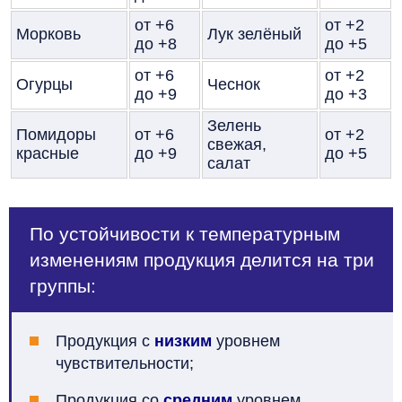
от +6
от +2
Морковь
Лук зелёный
до +8
до +5
от +6
от +2
Огурцы
Чеснок
до +9
до +3
Зелень
Помидоры
от +6
от +2
свежая,
красные
до +9
до +5
салат
По устойчивости к температурным
изменениям продукция делится на три
группы:
Продукция с
низким
уровнем
чувствительности;
Продукция со
средним
уровнем