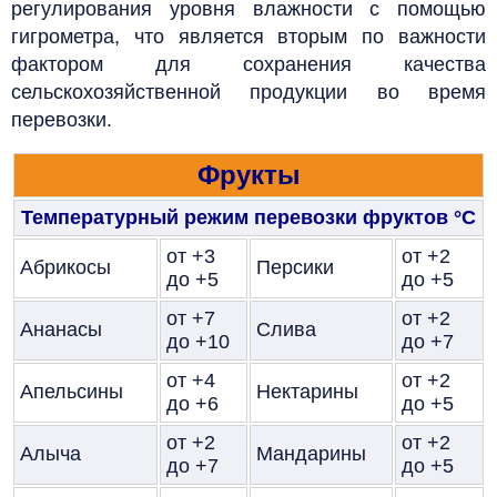
регулирования уровня влажности с помощью
гигрометра, что является вторым по важности
фактором для сохранения качества
сельскохозяйственной продукции во время
перевозки.
Фрукты
Температурный режим перевозки фруктов
°C
от +3
от +2
Абрикосы
Персики
до +5
до +5
от +7
от +2
Ананасы
Слива
до +10
до +7
от +4
от +2
Апельсины
Нектарины
до +6
до +5
от +2
от +2
Алыча
Мандарины
до +7
до +5