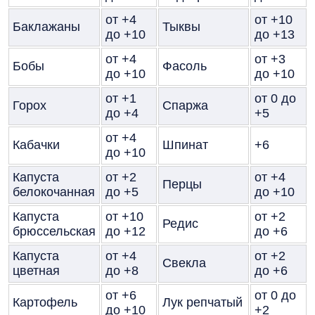
от +4
от +10
Баклажаны
Тыквы
до +10
до +13
от +4
от +3
Бобы
Фасоль
до +10
до +10
от +1
от 0 до
Горох
Спаржа
до +4
+5
от +4
Кабачки
Шпинат
+6
до +10
Капуста
от +2
от +4
Перцы
белокочанная
до +5
до +10
Капуста
от +10
от +2
Редис
брюссельская
до +12
до +6
Капуста
от +4
от +2
Свекла
цветная
до +8
до +6
от +6
от 0 до
Картофель
Лук репчатый
до +10
+2