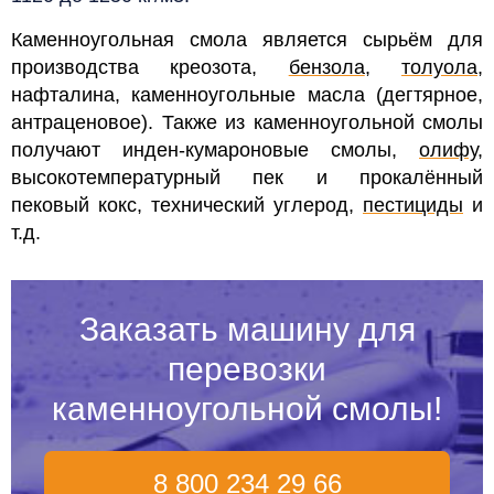
Каменноугольная смола является сырьём для
производства креозота,
бензола
,
толуола
,
нафталина, каменноугольные масла (дегтярное,
антраценовое). Также из каменноугольной смолы
получают инден-кумароновые смолы,
олифу
,
высокотемпературный пек и прокалённый
пековый кокс, технический углерод,
пестициды
и
т.д.
Заказать машину для
перевозки
каменноугольной смолы!
8 800 234 29 66