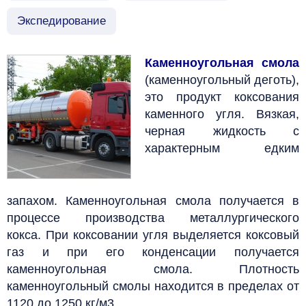
Экспедирование
Каменноугольная смола
(каменноугольный деготь),
это продукт коксования
каменного угля.
Вязкая,
черная жидкость с
характерным едким
запахом.
Каменноугольная смола получается в
процессе производства металлургического
кокса.
При коксовании угля выделяется коксовый
газ и при его конденсации получается
каменноугольная смола. Плотность
каменноугольный смолы находится в пределах от
1120 до 1250 кг/м3.