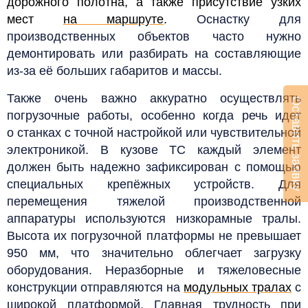
дорожного полотна, а также присутствие узких
мест
на маршруте
.
Оснастку для
производственных объектов часто нужно
демонтировать или разбирать на составляющие
из-за её больших габаритов и массы.
Также очень важно аккуратно осуществлять
Оставить заявку
погрузочные работы, особенно когда речь идет
о станках с точной настройкой или чувствительной
электроникой. В кузове ТС каждый элемент
должен быть надежно зафиксирован с помощью
специальных крепёжных устройств.
Для
перемещения тяжелой производственной
аппаратуры используются низкорамные тралы.
Высота их погрузочной платформы не превышает
950 мм, что значительно облегчает загрузку
оборудования. Неразборные и тяжеловесные
конструкции отправляются на
модульных тралах
с
широкой платформой. Главная трудность при