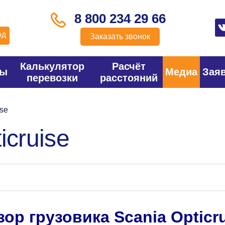
8 800 234 29 66
од
Заказать звонок
Калькулятор
Расчёт
фы
Медиа
Зая
перевозки
расстояний
ise
icruise
ор грузовика Scania Opticr