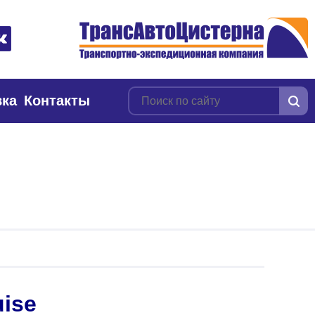
вка
Контакты
uise