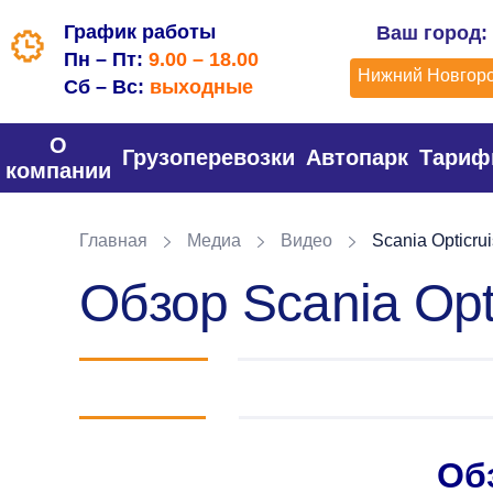
График работы
Ваш город:
Пн – Пт:
9.00 – 18.00
Нижний Новгор
Сб – Вс:
выходные
О
Грузоперевозки
Автопарк
Тари
компании
Главная
Медиа
Видео
Scania Opticru
Обзор Scania Opt
Обз