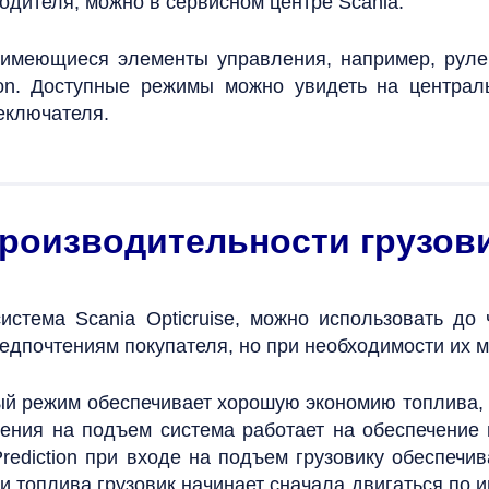
одителя, можно в сервисном центре Scania.
имеющиеся элементы управления, например, рулево
ction. Доступные режимы можно увидеть на центра
еключателя.
роизводительности грузов
истема Scania Opticruise, можно использовать д
едпочтениям покупателя, но при необходимости их м
ый режим обеспечивает хорошую экономию топлива, 
ения на подъем система работает на обеспечение 
Prediction при входе на подъем грузовику обеспечи
и топлива грузовик начинает сначала двигаться по 