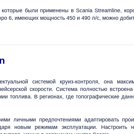
которые были применены в Scania Streamline, ко
вро 6, имеющих мощность 450 и 490 л/с, можно доб
on
еллектуальной системой круиз-контроля, она мак
рейсерской скорости. Система полностью встроен
мии топлива. В регионах, где топографические дан
оими личными предпочтениями адаптировать произ
даря новым режимам эксплуатации. Настроить 