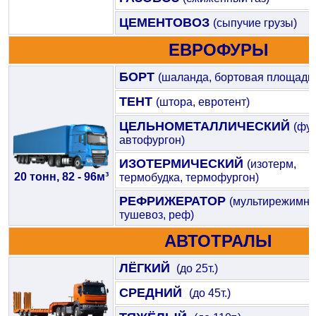
ЦЕМЕНТОВОЗ
(сыпучие грузы)
ЕВРОФУРЫ
БОРТ
(шаланда, бортовая площадк
ТЕНТ
(штора, евротент)
ЦЕЛЬНОМЕТАЛЛИЧЕСКИЙ
(фур
автофургон)
ИЗОТЕРМИЧЕСКИЙ
(изотерм,
20 тонн, 82 - 96м³
термобудка, термофургон)
РЕФРИЖЕРАТОР
(мультирежимны
тушевоз, реф)
АВТОТРАЛЫ
ЛЁГКИЙ
(до 25т.)
СРЕДНИЙ
(до 45т.)