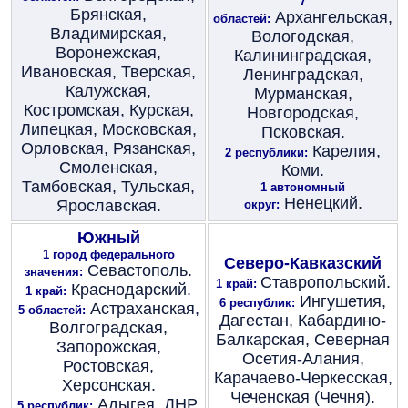
7
Брянская,
Архангельская,
областей:
Владимирская,
Вологодская,
Воронежская,
Калининградская,
Ивановская, Тверская,
Ленинградская,
Калужская,
Мурманская,
Костромская, Курская,
Новгородская,
Липецкая, Московская,
Псковская.
Орловская, Рязанская,
Карелия,
2 республики:
Смоленская,
Коми.
Тамбовская, Тульская,
1 автономный
Ненецкий.
Ярославская.
округ:
Южный
1 город федерального
Северо-Кавказский
Севастополь.
значения:
Ставропольский.
1 край:
Краснодарский.
1 край:
Ингушетия,
6 республик:
Астраханская,
5 областей:
Дагестан, Кабардино-
Волгоградская,
Балкарская, Северная
Запорожская,
Осетия-Алания,
Ростовская,
Карачаево-Черкесская,
Херсонская.
Чеченская (Чечня).
Адыгея, ДНР,
5 республик: