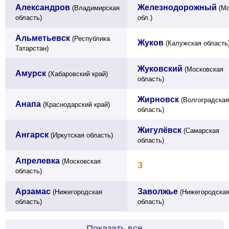
Александров
Железнодорожный
(Владимирская
(Мо
область)
обл.)
Альметьевск
(Республика
Жуков
(Калужская область
Татарстан)
Жуковский
(Московская
Амурск
(Хабаровский край)
область)
Жирновск
(Волгоградская
Анапа
(Краснодарский край)
область)
Жигулёвск
(Самарская
Ангарск
(Иркутская область)
область)
Апрелевка
(Московская
З
область)
Арзамас
Заволжье
(Нижегородская
(Нижегородска
область)
область)
Показать все