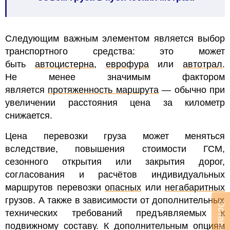
Следующим важным элементом является выбор
транспортного средства: это может
быть
автоцистерна
,
еврофура
или
автотрал
.
Не менее значимым фактором
является
протяженность маршрута
— обычно при
увеличении расстояния цена за километр
снижается.
Цена перевозки груза может меняться
вследствие, повышения стоимости ГСМ,
сезонного открытия или закрытия дорог,
согласования и расчётов индивидуальных
маршрутов перевозки
опасных
или
негабаритных
грузов
. А также в зависимости от дополнительных
технических требований предъявляемых к
подвижному составу.
К дополнительным опциям