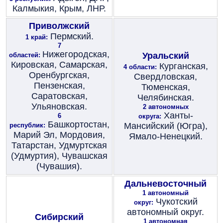
Калмыкия, Крым, ЛНР.
Приволжский
Пермский.
1 край:
7
Нижегородская,
Уральский
областей:
Кировская, Самарская,
Курганская,
4 области:
Оренбургская,
Свердловская,
Пензенская,
Тюменская,
Саратовская,
Челябинская.
Ульяновская.
2 автономных
Ханты-
6
округа:
Башкортостан,
Мансийский (Югра),
республик:
Марий Эл, Мордовия,
Ямало-Ненецкий.
Татарстан, Удмуртская
(Удмуртия), Чувашская
(Чувашия).
Дальневосточный
1 автономный
Чукотский
округ:
автономный округ.
Сибирский
1 автономная