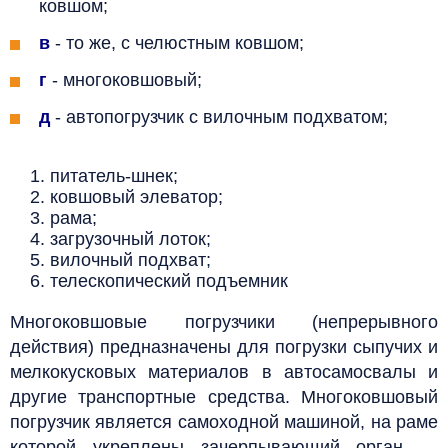
ковшом;
в
- то же, с челюстным ковшом;
г
- многоковшовый;
д
- автопогрузчик с вилочным подхватом;
питатель-шнек;
ковшовый элеватор;
рама;
загрузочный лоток;
вилочный подхват;
телескопический подъемник
Многоковшовые погрузчики (непрерывного
действия) предназначены для погрузки сыпучих и
мелкокусковых материалов в автосамосвалы и
другие транспортные средства. Многоковшовый
погрузчик является самоходной машиной, на раме
которой укреплены зачерпывающий орган —